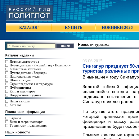
КАТАЛОГ
КУПИТЬ
НОВИНКИ-2026
Новости туризма
Каталог изданий
03.06.2015
Детская литература
Путеводители «Русский гид - Полиглот»
Сингапур празднует 50-
Библиотека яхтсмена
туристам различные пр
Путеводители «Бедекер»
Национальная кухня
В нынешнем году Сингапур 
Шопинг гиды
Страноведческая литература
Золотой юбилей официа
Публицистика
Книги партнеров
являющийся сегодня нац
Подарочные издания
подписано соглашение о 
Наши авторы
Сингапур являлся ранее.
Каталог
По случаю этого праздни
Полезная информация
который принимает премь
Страны
фейерверк и массу разв
Визы и загранпаспорт
Транспорт и расписания
празднование будет особе
Наши новости
Помимо красочных торжест