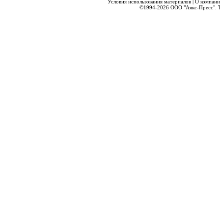
Условия использования материалов
|
О компани
©1994-2026
ООО "Аякс-Пресс".
Т