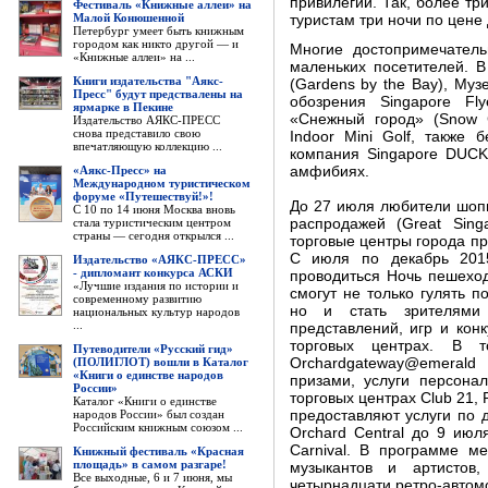
привилегий. Так, более тр
Фестиваль «Книжные аллеи» на
Малой Конюшенной
туристам три ночи по цене 
Петербург умеет быть книжным
городом как никто другой — и
Многие достопримечатель
«Книжные аллеи» на ...
маленьких посетителей. 
Книги издательства "Аякс-
(Gardens by the Bay), Муз
Пресс" будут предствалены на
обозрения Singapore Fl
ярмарке в Пекине
«Снежный город» (Snow Ci
Издательство АЯКС-ПРЕСС
снова представило свою
Indoor Mini Golf, также
впечатляющую коллекцию ...
компания Singapore DUCKt
«Аякс-Пресс» на
амфибиях.
Международном туристическом
форуме «Путешествуй!»!
До 27 июля любители шопи
С 10 по 14 июня Москва вновь
стала туристическим центром
распродажей (Great Sing
страны — сегодня открылся ...
торговые центры города пр
С июля по декабрь 201
Издательство «АЯКС-ПРЕСС»
- дипломант конкурса АСКИ
проводиться Ночь пешеходо
«Лучшие издания по истории и
смогут не только гулять 
современному развитию
но и стать зрителями 
национальных культур народов
...
представлений, игр и кон
торговых центрах. В т
Путеводители «Русский гид»
(ПОЛИГЛОТ) вошли в Каталог
Orchardgateway@emerald
«Книги о единстве народов
призами, услуги персона
России»
торговых центрах Club 21, 
Каталог «Книги о единстве
народов России» был создан
предоставляют услуги по д
Российским книжным союзом ...
Orchard Central до 9 ию
Carnival. В программе м
Книжный фестиваль «Красная
площадь» в самом разгаре!
музыкантов и артистов
Все выходные, 6 и 7 июня, мы
четырнадцати ретро-автомо