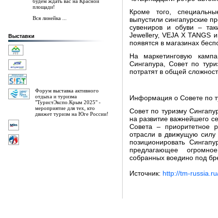
будем ждать вас на Красной
площади!
Кроме того, специальн
Вся линейка ...
выпустили сингапурские пр
сувениров и обуви – так
Jewellery, VEJA X TANGS и
Выставки
появятся в магазинах бесп
На маркетинговую кампа
Сингапура, Совет по тур
потратят в общей сложност
Форум выставка активного
отдыха и туризма
Информация о Совете по т
"ТуристЭкспо.Крым 2025" -
мероприятие для тех, кто
Совет по туризму Сингапур
движет туризм на Юге России!
на развитие важнейшего се
Совета – приоритетное р
отрасли в движущую силу 
позиционировать Сингапу
предлагающее огромное
собранных воедино под бр
Источник:
http://tm-russia.ru