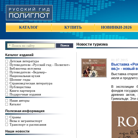
КАТАЛОГ
КУПИТЬ
НОВИНКИ-2026
Новости туризма
Каталог изданий
01.07.2015
Детская литература
Выставка «Ром
Путеводители «Русский гид - Полиглот»
Библиотека яхтсмена
вв.)» - новый
Путеводители «Бедекер»
Выставка открое
Национальная кухня
июля и продлится
Шопинг гиды
Страноведческая литература
В экспозиции 
Публицистика
Книги партнеров
фондов государс
Подарочные издания
древних актов,
Гримальди. Эти 
Наши авторы
Каталог
Полезная информация
Страны
Визы и загранпаспорт
Транспорт и расписания
Наши новости