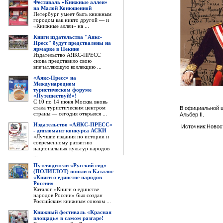
Фестиваль «Книжные аллеи»
на Малой Конюшенной
Петербург умеет быть книжным
городом как никто другой — и
«Книжные аллеи» на ...
Книги издательства "Аякс-
Пресс" будут предствалены на
ярмарке в Пекине
Издательство АЯКС-ПРЕСС
снова представило свою
впечатляющую коллекцию ...
«Аякс-Пресс» на
Международном
туристическом форуме
«Путешествуй!»!
С 10 по 14 июня Москва вновь
стала туристическим центром
В официальной ц
страны — сегодня открылся ...
Альбер II.
Издательство «АЯКС-ПРЕСС»
Источник:Новост
- дипломант конкурса АСКИ
«Лучшие издания по истории и
современному развитию
национальных культур народов
...
Путеводители «Русский гид»
(ПОЛИГЛОТ) вошли в Каталог
«Книги о единстве народов
России»
Каталог «Книги о единстве
народов России» был создан
Российским книжным союзом ...
Книжный фестиваль «Красная
площадь» в самом разгаре!