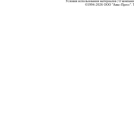
Условия использования материалов
|
О компани
©1994-2026
ООО "Аякс-Пресс".
Т