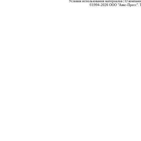
Условия использования материалов
|
О компани
©1994-2026
ООО "Аякс-Пресс".
Т