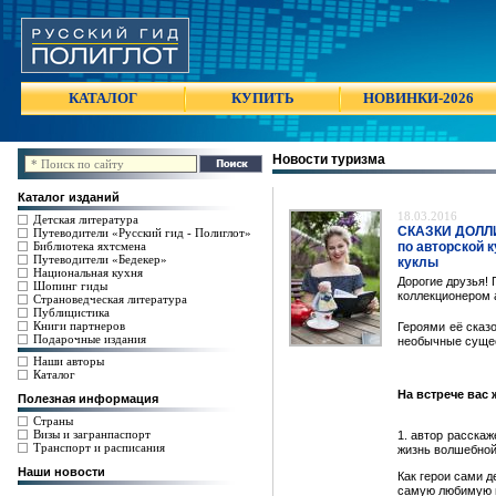
КАТАЛОГ
КУПИТЬ
НОВИНКИ-2026
Новости туризма
Каталог изданий
18.03.2016
Детская литература
СКАЗКИ ДОЛЛИ
Путеводители «Русский гид - Полиглот»
Библиотека яхтсмена
по авторской 
Путеводители «Бедекер»
куклы
Национальная кухня
Дорогие друзья!
Шопинг гиды
коллекционером а
Страноведческая литература
Публицистика
Книги партнеров
Героями её сказ
Подарочные издания
необычные суще
Наши авторы
Каталог
На встрече вас 
Полезная информация
Страны
Визы и загранпаспорт
1. автор расскаж
Транспорт и расписания
жизнь волшебной
Наши новости
Как герои сами д
самую любимую и