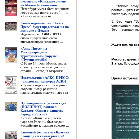
Фестиваль «Книжные аллеи»
на Малой Конюшенной
2. Евгения Хаму
Петербург умеет быть книжным
росписи куклы и
городом как никто другой — и
пастелью, подел
«Книжные аллеи» на ...
3. Вас ждет "В
Книги издательства "Аякс-
светящийся изну
Пресс" будут предствалены на
Этот чемоданчик
ярмарке в Пекине
Издательство АЯКС-ПРЕСС
снова представило свою
впечатляющую коллекцию ...
Ждем вас на вс
«Аякс-Пресс» на
Международном
туристическом форуме
Место встречи: 
«Путешествуй!»!
С 10 по 14 июня Москва вновь
1 этаж, Площад
стала туристическим центром
страны — сегодня открылся ...
Издательство «АЯКС-ПРЕСС»
Время встречи: 
- дипломант конкурса АСКИ
«Лучшие издания по истории и
современному развитию
национальных культур народов
...
Путеводители «Русский гид»
(ПОЛИГЛОТ) вошли в
Каталог «Книги о единстве
народов России»
Каталог «Книги о единстве
народов России» был создан
Российским книжным союзом ...
Книжный фестиваль «Красная
площадь» в самом разгаре!