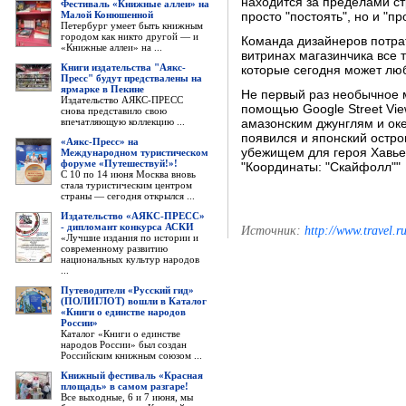
находится за пределами ст
Фестиваль «Книжные аллеи» на
Малой Конюшенной
просто "постоять", но и "п
Петербург умеет быть книжным
городом как никто другой — и
Команда дизайнеров потрат
«Книжные аллеи» на ...
витринах магазинчика все 
Книги издательства "Аякс-
которые сегодня может лю
Пресс" будут предствалены на
ярмарке в Пекине
Не первый раз необычное 
Издательство АЯКС-ПРЕСС
помощью Google Street Vie
снова представило свою
впечатляющую коллекцию ...
амазонским джунглям и оке
появился и японский остро
«Аякс-Пресс» на
убежищем для героя Хавье
Международном туристическом
форуме «Путешествуй!»!
"Координаты: "Скайфолл""
С 10 по 14 июня Москва вновь
стала туристическим центром
страны — сегодня открылся ...
Издательство «АЯКС-ПРЕСС»
- дипломант конкурса АСКИ
Источник:
http://www.travel.r
«Лучшие издания по истории и
современному развитию
национальных культур народов
...
Путеводители «Русский гид»
(ПОЛИГЛОТ) вошли в Каталог
«Книги о единстве народов
России»
Каталог «Книги о единстве
народов России» был создан
Российским книжным союзом ...
Книжный фестиваль «Красная
площадь» в самом разгаре!
Все выходные, 6 и 7 июня, мы