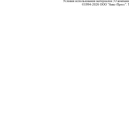
Условия использования материалов
|
О компани
©1994-2026
ООО "Аякс-Пресс".
Т