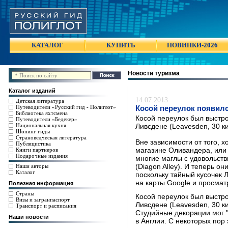
КАТАЛОГ
КУПИТЬ
НОВИНКИ-2026
Новости туризма
Каталог изданий
14.07.2013
Детская литература
Путеводители «Русский гид - Полиглот»
Косой переулок появилс
Библиотека яхтсмена
Косой переулок был выстро
Путеводители «Бедекер»
Национальная кухня
Ливсдене (Leavesden, 30 к
Шопинг гиды
Страноведческая литература
Вне зависимости от того, 
Публицистика
Книги партнеров
магазине Оливандера, или 
Подарочные издания
многие маглы с удовольств
Наши авторы
(Diagon Alley). И теперь он
Каталог
поскольку тайный кусочек 
на карты Google и просматр
Полезная информация
Страны
Косой переулок был выстро
Визы и загранпаспорт
Ливсдене (Leavesden, 30 к
Транспорт и расписания
Студийные декорации мог "
Наши новости
в Англии. С некоторых пор 