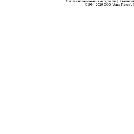
Условия использования материалов
|
О компани
©1994-2026
ООО "Аякс-Пресс".
Т