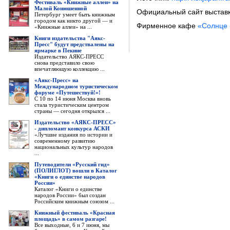
Фестиваль «Книжные аллеи» на
Малой Конюшенной
Официальный сайт выстав
Петербург умеет быть книжным
городом как никто другой — и
Фирменное кафе
«Солнце 
«Книжные аллеи» на ...
Книги издательства "Аякс-
Пресс" будут предствалены на
ярмарке в Пекине
Издательство АЯКС-ПРЕСС
снова представило свою
впечатляющую коллекцию ...
«Аякс-Пресс» на
Международном туристическом
форуме «Путешествуй!»!
С 10 по 14 июня Москва вновь
стала туристическим центром
страны — сегодня открылся ...
Издательство «АЯКС-ПРЕСС»
- дипломант конкурса АСКИ
«Лучшие издания по истории и
современному развитию
национальных культур народов
...
Путеводители «Русский гид»
(ПОЛИГЛОТ) вошли в Каталог
«Книги о единстве народов
России»
Каталог «Книги о единстве
народов России» был создан
Российским книжным союзом ...
Книжный фестиваль «Красная
площадь» в самом разгаре!
Все выходные, 6 и 7 июня, мы