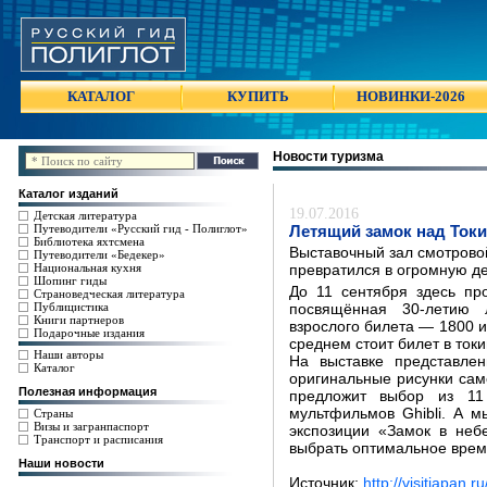
КАТАЛОГ
КУПИТЬ
НОВИНКИ-2026
Новости туризма
Каталог изданий
19.07.2016
Детская литература
Путеводители «Русский гид - Полиглот»
Летящий замок над Токи
Библиотека яхтсмена
Выставочный зал смотровой 
Путеводители «Бедекер»
Национальная кухня
превратился в огромную д
Шопинг гиды
До 11 сентября здесь про
Страноведческая литература
Публицистика
посвящённая 30-летию л
Книги партнеров
взрослого билета — 1800 и
Подарочные издания
среднем стоит билет в токи
Наши авторы
На выставке представле
Каталог
оригинальные рисунки сам
Полезная информация
предложит выбор из 11
мультфильмов Ghibli. А 
Страны
Визы и загранпаспорт
экспозиции «Замок в не
Транспорт и расписания
выбрать оптимальное врем
Наши новости
Источник:
http://visitjapan.r