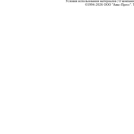
Условия использования материалов
|
О компани
©1994-2026
ООО "Аякс-Пресс".
Т