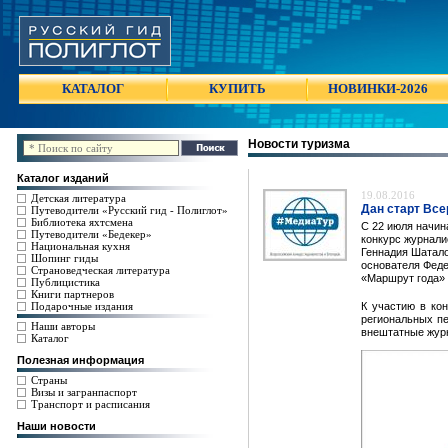
КАТАЛОГ
КУПИТЬ
НОВИНКИ-2026
Новости туризма
Каталог изданий
19.08.2016
Детская литература
Дан старт Вс
Путеводители «Русский гид - Полиглот»
Библиотека яхтсмена
С 22 июля начин
Путеводители «Бедекер»
конкурс журнали
Национальная кухня
Геннадия Шатало
Шопинг гиды
основателя Феде
Страноведческая литература
«Маршрут года» 
Публицистика
Книги партнеров
Подарочные издания
К участию в ко
региональных п
Наши авторы
внештатные журн
Каталог
Полезная информация
Страны
Визы и загранпаспорт
Транспорт и расписания
Наши новости