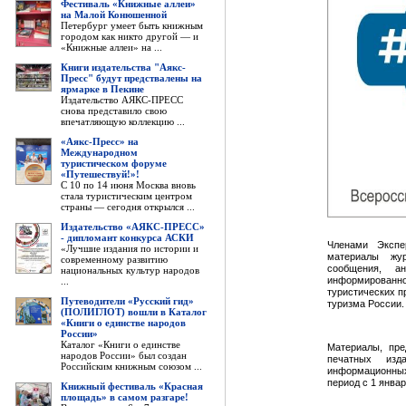
Фестиваль «Книжные аллеи»
на Малой Конюшенной
Петербург умеет быть книжным
городом как никто другой — и
«Книжные аллеи» на ...
Книги издательства "Аякс-
Пресс" будут предствалены на
ярмарке в Пекине
Издательство АЯКС-ПРЕСС
снова представило свою
впечатляющую коллекцию ...
«Аякс-Пресс» на
Международном
туристическом форуме
«Путешествуй!»!
С 10 по 14 июня Москва вновь
стала туристическим центром
страны — сегодня открылся ...
Издательство «АЯКС-ПРЕСС»
- дипломант конкурса АСКИ
Членами Экспе
«Лучшие издания по истории и
материалы жур
современному развитию
сообщения, а
национальных культур народов
информированно
...
туристических п
Путеводители «Русский гид»
туризма России.
(ПОЛИГЛОТ) вошли в Каталог
«Книги о единстве народов
России»
Каталог «Книги о единстве
Материалы, пре
народов России» был создан
печатных изд
Российским книжным союзом ...
информационных
период с 1 январ
Книжный фестиваль «Красная
площадь» в самом разгаре!