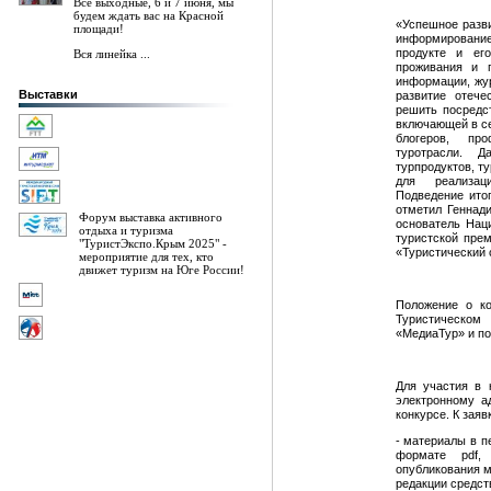
Все выходные, 6 и 7 июня, мы
будем ждать вас на Красной
«Успешное разви
площади!
информирование
продукте и его
Вся линейка ...
проживания и 
информации, жу
Выставки
развитие отече
решить посредс
включающей в с
блогеров, пр
туротрасли. 
турпродуктов, т
для реализац
Подведение ито
отметил Геннад
Форум выставка активного
основатель Нац
отдыха и туризма
туристской пре
"ТуристЭкспо.Крым 2025" -
«Туристический 
мероприятие для тех, кто
движет туризм на Юге России!
Положение о к
Туристическом
«МедиаТур» и по 
Для участия в 
электронному ад
конкурсе. К зая
- материалы в п
формате pdf,
опубликования м
редакции средст