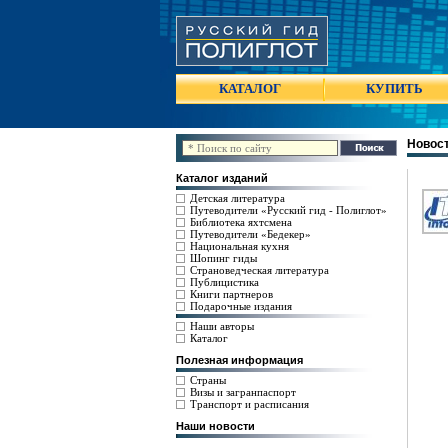
КАТАЛОГ
КУПИТЬ
Новост
Каталог изданий
Детская литература
Путеводители «Русский гид - Полиглот»
Библиотека яхтсмена
Путеводители «Бедекер»
Национальная кухня
Шопинг гиды
Страноведческая литература
Публицистика
Книги партнеров
Подарочные издания
Наши авторы
Каталог
Полезная информация
Страны
Визы и загранпаспорт
Транспорт и расписания
Наши новости