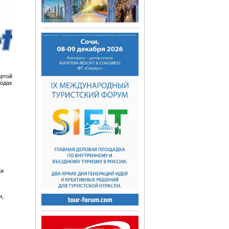
ртой
родах
ки
и,