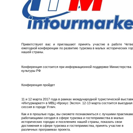
Приветствуют вас и приглашают принять участие в работе Четве
ежегодной конференции по развитию туризма в малых исторических го
нашей страны.
Конференция состоится при информационной поддержке Министерства
культуры РФ
Конференция пройдет
11 и 12 марта 2017 года в рамках международной туристической выстав
«Интурмаркет» в МВЦ «Крокус Экспо». 12-13 марта состоится выездная
сессия в городе Углич.
Как и в прошлые годы, вы сможете познакомиться с лучшими практикам
работающими сегодня в сфере туризма и гостеприимства в малых
исторических городах и поселениях нашей страны, показать свои
достижения в сфере туризма и гостеприимства, принять участие в
различных программах проекта.