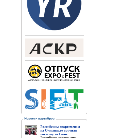
о
о
Новости партнёров
Российским спортсменам
на Олимпиаде вручили
посылку из Сочи.
Российские спортсмены,