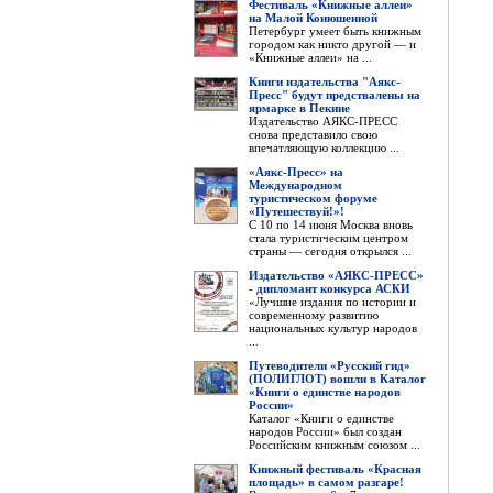
Фестиваль «Книжные аллеи»
на Малой Конюшенной
Петербург умеет быть книжным
городом как никто другой — и
«Книжные аллеи» на ...
Книги издательства "Аякс-
Пресс" будут предствалены на
ярмарке в Пекине
Издательство АЯКС-ПРЕСС
снова представило свою
впечатляющую коллекцию ...
«Аякс-Пресс» на
Международном
туристическом форуме
«Путешествуй!»!
С 10 по 14 июня Москва вновь
стала туристическим центром
страны — сегодня открылся ...
Издательство «АЯКС-ПРЕСС»
- дипломант конкурса АСКИ
«Лучшие издания по истории и
современному развитию
национальных культур народов
...
Путеводители «Русский гид»
(ПОЛИГЛОТ) вошли в Каталог
«Книги о единстве народов
России»
Каталог «Книги о единстве
народов России» был создан
Российским книжным союзом ...
Книжный фестиваль «Красная
площадь» в самом разгаре!