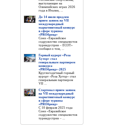
выступающие на
Олимпийских играх 2026
года в Италии, ...
До 14 июля продлен
прием заявок на VII
международный
маркетинговый конкурс
в сфере туризма
«PROбренд»
Союз «Евразийское
содружество специалистов
туриндустрии – ЕСОТ»
сообщил о том, ...
Горный курорт «Роза
Хутор» стал
генеральным партнером
конкурса
«PROбренд»-2025
Круглогодичный горный
курорт «Роза Хутор» стал
генеральным партнером
VII ...
Стартовал прием заявок
на VII международный
маркетинговый конкурс
в сфере туризма
«PROбренд»
С 10 февраля 2025 года
Союз «Евразийское
содружество специалистов
туриндустрии – ...