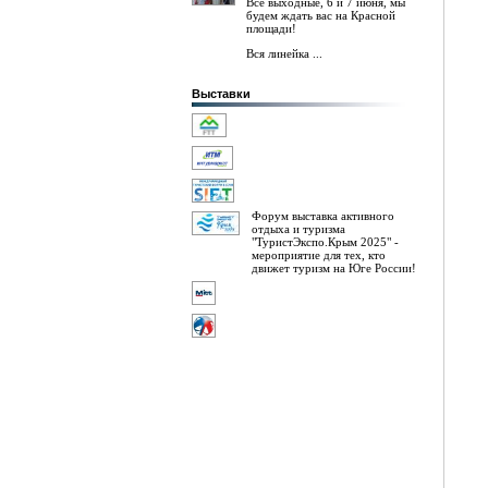
Все выходные, 6 и 7 июня, мы
будем ждать вас на Красной
площади!
Вся линейка ...
Выставки
Форум выставка активного
отдыха и туризма
"ТуристЭкспо.Крым 2025" -
мероприятие для тех, кто
движет туризм на Юге России!