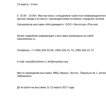
13 марта г. Углич
5. 10.00 - 14.00ч. Мастер-класс сотрудников туристско-информационног
центра города и встреча с руководителями основных городских музеев.
Организатор выставки «Интурмаркет»: ООО «Экспотур» (Россия)
Более подробная информация о выставке размещена на сайте
www.itmexpo.ru
Телефоны: +7-(495) 626-43-69, (495) 626-21-73, (495) 626-21-72
e-mail: expo@tourfond.ru, itm@expotour.org
Место проведения выставки: МВЦ «Крокус Экспо», Павильон № 1, метр
«Мякинино»
До встречи на выставке 11-13 марта 2017 года!