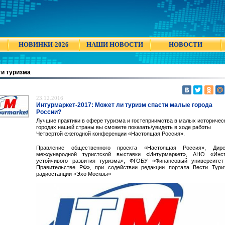
НОВИНКИ-2026
НАШИ НОВОСТИ
НОВОСТИ
и туризма
23.12.2016
Интурмаркет-2017: Может ли туризм спасти малые города
России?
Лучшие практики в сфере туризма и гостеприимства в малых историчес
городах нашей страны вы сможете показать/увидеть в ходе работы
Четвертой ежегодной конференции «Настоящая Россия».
Правление общественного проекта «Настоящая Россия», Дире
международной туристской выставки «Интурмаркет», АНО «Инст
устойчивого развития туризма», ФГОБУ «Финансовый университет
Правительстве РФ», при содействии редакции портала Вести Тури
радиостанции «Эхо Москвы»