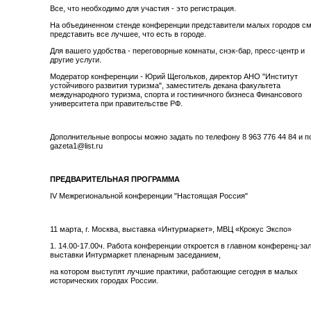
Все, что необходимо для участия - это регистрация.
На объединенном стенде конференции представители малых городов см
представить все лучшее, что есть в городе.
Для вашего удобства - переговорные комнаты, снэк-бар, пресс-центр и
другие услуги.
Модератор конференции - Юрий Щегольков, директор АНО "Институт
устойчивого развития туризма", заместитель декана факультета
международного туризма, спорта и гостиничного бизнеса Финансового
университета при правительстве РФ.
Дополнительные вопросы можно задать по телефону 8 963 776 44 84 и п
gazeta1@list.ru
ПРЕДВАРИТЕЛЬНАЯ ПРОГРАММА
IV Межрегиональной конференции "Настоящая Россия"
11 марта, г. Москва, выставка «Интурмаркет», МВЦ «Крокус Экспо»
1. 14.00-17.00ч. Работа конференции откроется в главном конференц-за
выставки Интурмаркет пленарным заседанием,
на котором выступят лучшие практики, работающие сегодня в малых
исторических городах России.