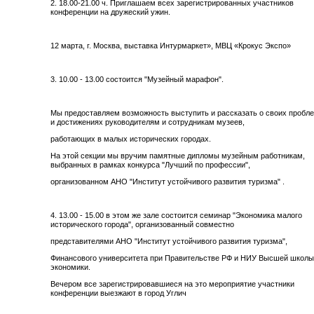
2. 18.00-21.00 ч. Приглашаем всех зарегистрированных участников
конференции на дружеский ужин.
12 марта, г. Москва, выставка Интурмаркет», МВЦ «Крокус Экспо»
3. 10.00 - 13.00 состоится "Музейный марафон".
Мы предоставляем возможность выступить и рассказать о своих пробл
и достижениях руководителям и сотрудникам музеев,
работающих в малых исторических городах.
На этой секции мы вручим памятные дипломы музейным работникам,
выбранных в рамках конкурса "Лучший по профессии",
организованном АНО "Институт устойчивого развития туризма" .
4. 13.00 - 15.00 в этом же зале состоится семинар "Экономика малого
исторического города", организованный совместно
представителями АНО "Институт устойчивого развития туризма",
Финансового университета при Правительстве РФ и НИУ Высшей школы
экономики.​
Вечером все зарегистрировавшиеся на это мероприятие участники
конференции выезжают в город Углич