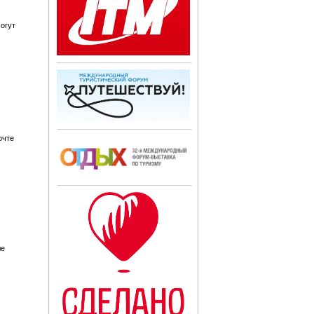
огут
очте
ле