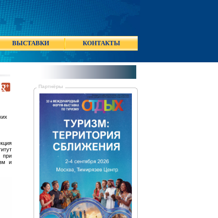
ВЫСТАВКИ
КОНТАКТЫ
Партнёры
ких
кция
итут
 при
зм и