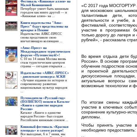
Фестиваль «Книжные аллеи» на
Малой Конюшенной
«С 2017 года МОСГОРТУР 
Петербург умеет быть книжным
для московских школьников
городом как никто другой — и
талантливые дети, кот
«Книжные аллеи» на ...
деятельности и учебе, а
Книги издательства "Аякс-
фестивалей, соответствую
Пресс" будут предствалены на
участие в программах б
ярмарке в Пекине
Издательство АЯКС-ПРЕСС
только дорогу до лагеря и
снова представило свою
рублей», - рассказала стра
впечатляющую коллекцию ...
«Аякс-Пресс» на
Международном туристическом
форуме «Путешествуй!»!
Во время отдыха дети буд
С 10 по 14 июня Москва вновь
России». В основе програ
стала туристическим центром
обучение подростков основ
страны — сегодня открылся ...
и проектной деятельнос
Издательство «АЯКС-ПРЕСС»
дискуссионные площадки,
- дипломант конкурса АСКИ
«Лучшие издания по истории и
актуальные вопросы сам
современному развитию
возможные технологии и ф
национальных культур народов
...
Путеводители «Русский гид»
(ПОЛИГЛОТ) вошли в Каталог
По итогам смены каждый 
«Книги о единстве народов
участие в ключевых собы
России»
сохранение культурно-исто
Каталог «Книги о единстве
народов России» был создан
дипломы.
Российским книжным союзом ...
Чтобы принять участие 
Книжный фестиваль «Красная
необходимо предоставить:
площадь» в самом разгаре!
Все выходные, 6 и 7 июня, мы