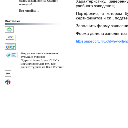
будем ждать вас на Красной
Характеристику, заверен
площади!
учебного заведения;
Вся линейка ...
Портфолио, в котором бу
сертификатов и т.п., подт
Выставки
Заполнить форму заявлени
Форма должна заполняться
https://mosgortur.ru/otdyh-v-orlen
Форум выставка активного
отдыха и туризма
"ТуристЭкспо.Крым 2025" -
мероприятие для тех, кто
движет туризм на Юге России!