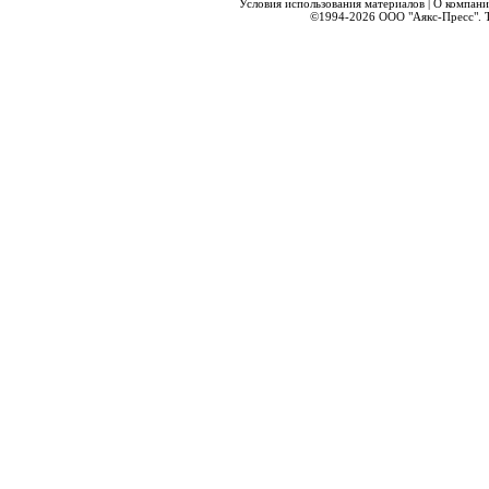
Условия использования материалов
|
О компани
©1994-2026
ООО "Аякс-Пресс".
Т