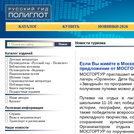
КАТАЛОГ
КУПИТЬ
НОВИНКИ-2026
Новости туризма
Каталог изданий
18.01.2017
Детская литература
Путеводители «Русский гид - Полиглот»
Если Вы живёте в Москв
Библиотека яхтсмена
предложение от МОСГО
Путеводители «Бедекер»
Национальная кухня
МОСГОРТУР приглашает мос
Шопинг гиды
лагерь «Орленок». Дети бу
Страноведческая литература
«Звездный» по программе «
Публицистика
Книги партнеров
получение путевки можно д
Подарочные издания
Наши авторы
Путевки на отдых в лаг
Каталог
школьники 11-16 лет, побе
истории, географии, куль
Полезная информация
также победители всеросси
Страны
прикладного творчества, с
Визы и загранпаспорт
Транспорт и расписания
сохранение культурнои
Организатором отдыха
Наши новости
МОСГОРТУР по поручению 