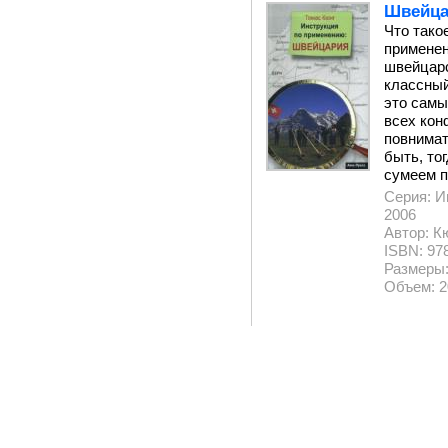
Швейца
Что тако
применен
швейцарс
классный
это самы
всех кон
повнимат
быть, то
сумеем п
Серия: И
2006
Автор: К
ISBN: 978
Размеры:
Объем: 2