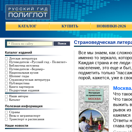
КАТАЛОГ
КУПИТЬ
НОВИНКИ-2026
Страноведческая литер
Все мы знаем, как сложно
Каталог изданий
именно то зеркало, которо
Детская литература
Путеводители «Русский гид - Полиглот»
Каждая страна и ее люди 
Библиотека яхтсмена
население, это еще и быт,
Путеводители «Бедекер»
подметить только "пассаж
Национальная кухня
Шопинг гиды
порой, кажется, уже в сво
Страноведческая литература
Публицистика
Книги партнеров
Москва
Подарочные издания
Что тако
Наши авторы
Что тако
Каталог
выжить в
Полезная информация
рывок из
Страны
кажемся 
Визы и загранпаспорт
Транспорт и расписания
Ответы н
глава пр
Наши новости