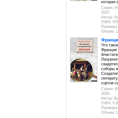
которая 
Серия: И
2007
Автор: А
ISBN: 978
Размеры:
Объем: 1
Франци
Что тако
Франция 
блистате
Лазурног
свидетел
соборы и
Создател
литерату
сортов с
Серия: И
2006
Автор: В
ISBN: 5-9
Размеры:
Объем: 1