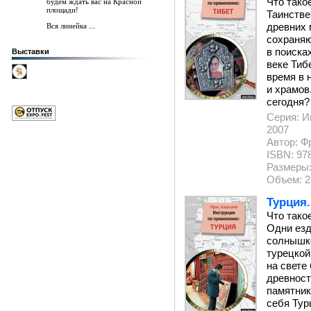
Что тако
будем ждать вас на Красной
площади!
Таинстве
древних 
Вся линейка ...
сохраняю
в поиска
Выставки
веке Тиб
время в 
и храмов
сегодня?
Серия: И
2007
Автор: Ф
ISBN: 978
Размеры:
Объем: 2
Турция
Что тако
Одни езд
солнышке
турецкой
на свете
древност
памятник
себя Тур