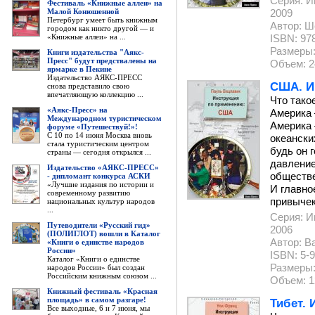
Серия: И
Фестиваль «Книжные аллеи» на
Малой Конюшенной
2009
Петербург умеет быть книжным
Автор: Ш
городом как никто другой — и
«Книжные аллеи» на ...
ISBN: 978
Размеры:
Книги издательства "Аякс-
Пресс" будут предствалены на
Объем: 2
ярмарке в Пекине
Издательство АЯКС-ПРЕСС
США. И
снова представило свою
впечатляющую коллекцию ...
Что тако
«Аякс-Пресс» на
Америка 
Международном туристическом
Америка 
форуме «Путешествуй!»!
С 10 по 14 июня Москва вновь
океански
стала туристическим центром
будь он 
страны — сегодня открылся ...
давление
Издательство «АЯКС-ПРЕСС»
обществе
- дипломант конкурса АСКИ
«Лучшие издания по истории и
И главно
современному развитию
привычек
национальных культур народов
...
Серия: И
Путеводители «Русский гид»
2006
(ПОЛИГЛОТ) вошли в Каталог
Автор: В
«Книги о единстве народов
России»
ISBN: 5-9
Каталог «Книги о единстве
Размеры:
народов России» был создан
Российским книжным союзом ...
Объем: 1
Книжный фестиваль «Красная
площадь» в самом разгаре!
Тибет.
Все выходные, 6 и 7 июня, мы