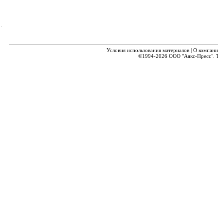
Условия использования материалов
|
О компани
©1994-2026
ООО "Аякс-Пресс".
Т