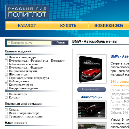
КАТАЛОГ
КУПИТЬ
НОВИНКИ-2026
BMW - Автомобиль мечты
Каталог изданий
BMW - Авт
Детская литература
Путеводители «Русский гид - Полиглот»
Секреты соз
Библиотека яхтсмена
автомобилес
Путеводители «Бедекер»
Национальная кухня
прошлого ве
Шопинг гиды
историей ма
Страноведческая литература
Публицистика
144 страницы
Книги партнеров
иллюстраций
Подарочные издания
Скачать обл.
Серия: Авт
Наши авторы
Год издания:
Иллюстрации
Каталог
Автор: Крис
Артикул: R
Полезная информация
ISBN: 978-5
Размеры: 23
Страны
Объем: 144 
Визы и загранпаспорт
Транспорт и расписания
Утром 9 ию
Наши новости
извещающи
автомобил