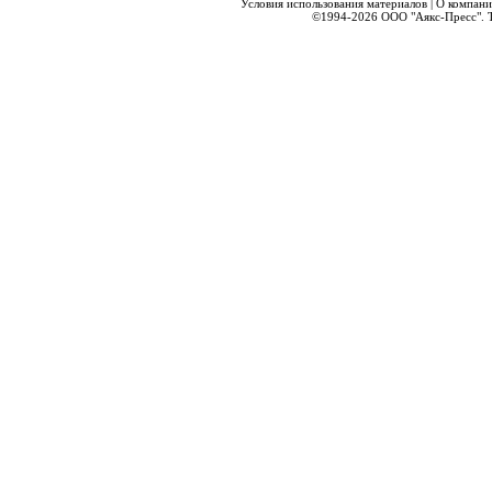
Условия использования материалов
|
О компани
©1994-2026
ООО "Аякс-Пресс".
Т