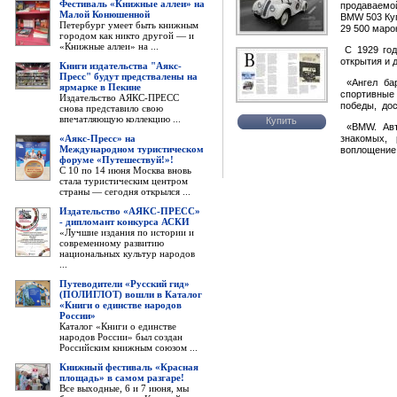
Фестиваль «Книжные аллеи» на
продаваемой
Малой Конюшенной
BMW 503 Куп
Петербург умеет быть книжным
29 500 маро
городом как никто другой — и
«Книжные аллеи» на ...
С 1929 год
открытия и 
Книги издательства "Аякс-
Пресс" будут предствалены на
«Ангел бар
ярмарке в Пекине
спортивные 
Издательство АЯКС-ПРЕСС
победы, дос
снова представило свою
впечатляющую коллекцию ...
Купить
«BMW. Авто
«Аякс-Пресс» на
знакомых,
Международном туристическом
воплощение
форуме «Путешествуй!»!
С 10 по 14 июня Москва вновь
стала туристическим центром
страны — сегодня открылся ...
Издательство «АЯКС-ПРЕСС»
- дипломант конкурса АСКИ
«Лучшие издания по истории и
современному развитию
национальных культур народов
...
Путеводители «Русский гид»
(ПОЛИГЛОТ) вошли в Каталог
«Книги о единстве народов
России»
Каталог «Книги о единстве
народов России» был создан
Российским книжным союзом ...
Книжный фестиваль «Красная
площадь» в самом разгаре!
Все выходные, 6 и 7 июня, мы