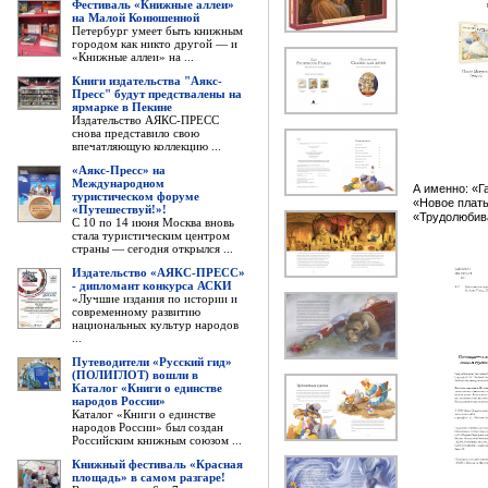
Фестиваль «Книжные аллеи»
на Малой Конюшенной
Петербург умеет быть книжным
городом как никто другой — и
«Книжные аллеи» на ...
Книги издательства "Аякс-
Пресс" будут предствалены на
ярмарке в Пекине
Издательство АЯКС-ПРЕСС
снова представило свою
впечатляющую коллекцию ...
«Аякс-Пресс» на
Международном
А именно: «Г
туристическом форуме
«Новое плать
«Путешествуй!»!
«Трудолюбив
С 10 по 14 июня Москва вновь
стала туристическим центром
страны — сегодня открылся ...
Издательство «АЯКС-ПРЕСС»
- дипломант конкурса АСКИ
«Лучшие издания по истории и
современному развитию
национальных культур народов
...
Путеводители «Русский гид»
(ПОЛИГЛОТ) вошли в
Каталог «Книги о единстве
народов России»
Каталог «Книги о единстве
народов России» был создан
Российским книжным союзом ...
Книжный фестиваль «Красная
площадь» в самом разгаре!