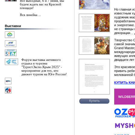
Все выходные, 6 и 7 июня, мы
будем ждать вас на Красной
площади!
Но главная и
известным ху
Вся линейка ...
художник мас
проработанны
и энергетике
Выставки
не страницы 
декорации… Д
Творчество 
самой значим
Grand Master
международны
живущих илл
Форум выставка активного
двадцати лет
отдыха и туризма
"ТуристЭкспо.Крым 2025" -
Это красивое
мероприятие для тех, кто
привить ребе
движет туризм на Юге России!
мелованной б
К
УПИТЬ КН
Купить