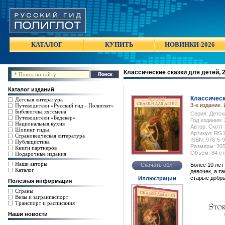
КАТАЛОГ
КУПИТЬ
НОВИНКИ-2026
Классические сказки для детей, 
Каталог изданий
Классическ
Детская литература
3-е издание.
Путеводители «Русский гид - Полиглот»
Библиотека яхтсмена
Серия: Детск
Путеводители «Бедекер»
Год издания:
Национальная кухня
Автор: Скотт
Шопинг гиды
Артикул: RG
Страноведческая литература
ISBN: 978-5-
Публицистика
Размеры: 265
Книги партнеров
Объем: 84 стр
Подарочные издания
Наши авторы
Скачать обл.
Более 10 лет
Каталог
девочек, а т
старые добры
Иллюстрации
Полезная информация
Страны
Визы и загранпаспорт
Транспорт и расписания
Наши новости