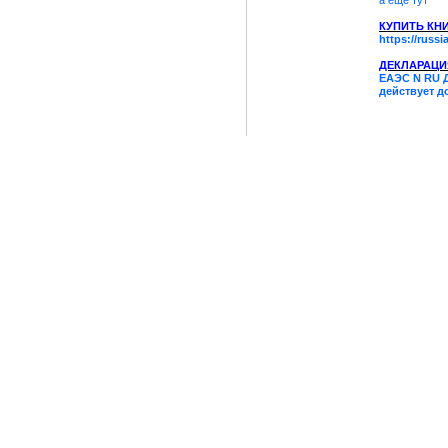
а еще тут
КУПИТЬ КН
https://russi
ДЕКЛАРАЦИ
ЕАЭС N RU Д-
действует до