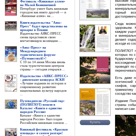
Высокие гор
Фестиваль «Книжные аллеи»
стремитель
на Малой Конюшенной
Петербург умеет быть книжным
минеральные
городом как никто другой — и
горный во
«Книжные аллеи» на ...
достопримеч
Книги издательства "Аякс-
Сюда можно
Пресс" будут предствалены на
здоровьем. 
ярмарке в Пекине
каждом ущель
Издательство АЯКС-ПРЕСС
и минеральн
снова представило свою
делают оздо
впечатляющую коллекцию ...
исходя из со
«Аякс-Пресс» на
ПОЛИГЛОТ пр
Международном
туристическом форуме
которых по с
«Путешествуй!»!
Кударскому 
С 10 по 14 июня Москва вновь
восхождение
стала туристическим центром
проведёт по 
страны — сегодня открылся ...
переночевать
Издательство «АЯКС-ПРЕСС»
Есть даже н
- дипломант конкурса АСКИ
осетинский 
«Лучшие издания по истории и
скифов, са
современному развитию
грамматику 
национальных культур народов
соседство ка
...
Путеводители «Русский гид»
Издание Пол
(ПОЛИГЛОТ) вошли в
страны собы
Каталог «Книги о единстве
написал сам 
народов России»
Каталог «Книги о единстве
народов России» был создан
Купить
Российским книжным союзом ...
Книжный фестиваль «Красная
площадь» в самом разгаре!