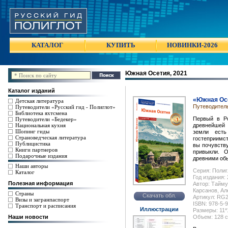
КАТАЛОГ
КУПИТЬ
НОВИНКИ-2026
Южная Осетия, 2021
Каталог изданий
«Южная Ос
Детская литература
Путеводител
Путеводители «Русский гид - Полиглот»
Библиотека яхтсмена
Первый в Р
Путеводители «Бедекер»
Национальная кухня
древнейшей 
Шопинг гиды
земли ест
Страноведческая литература
гостеприимс
Публицистика
вы почувству
Книги партнеров
привыкли. О
Подарочные издания
древними об
Наши авторы
Серия: Полиг
Каталог
Год издания:
Полезная информация
Автор: Тайму
Карсанов, Ал
Страны
Скачать обл.
Артикул: RG
Визы и загранпаспорт
ISBN: 978-5-
Транспорт и расписания
Иллюстрации
Размеры: 11*1
Наши новости
Объем: 128 с