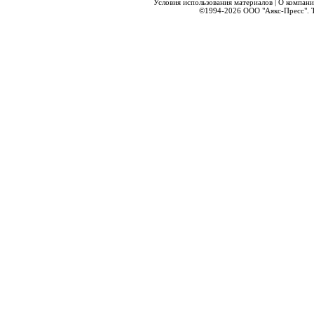
Условия использования материалов
|
О компани
©1994-2026
ООО "Аякс-Пресс".
Т