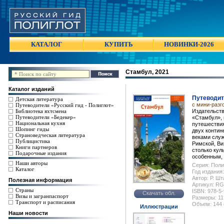
КАТАЛОГ
КУПИТЬ
НОВИНКИ-2026
Стамбул, 2021
Каталог изданий
Путеводит
Детская литература
с мини-разг
Путеводители «Русский гид - Полиглот»
Библиотека яхтсмена
Издательств
Путеводители «Бедекер»
«Стамбул», 
Национальная кухня
путешествия
Шопинг гиды
двух контин
Страноведческая литература
веками служ
Публицистика
Римской, Ви
Книги партнеров
столько кул
Подарочные издания
особенным, 
Наши авторы
Серия: Поли
Каталог
Год издания:
Автор: Р. Шт
Полезная информация
Артикул: R
Страны
ISBN: 978-5
Скачать обл.
Визы и загранпаспорт
Размеры: 11
Транспорт и расписания
Объем: 144 
Иллюстрации
Наши новости