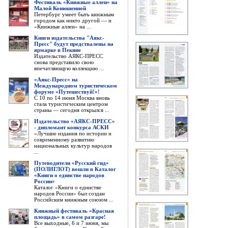
Фестиваль «Книжные аллеи» на
Малой Конюшенной
Петербург умеет быть книжным
городом как никто другой — и
«Книжные аллеи» на ...
Книги издательства "Аякс-
Пресс" будут предствалены на
ярмарке в Пекине
Издательство АЯКС-ПРЕСС
снова представило свою
впечатляющую коллекцию ...
«Аякс-Пресс» на
Международном туристическом
форуме «Путешествуй!»!
С 10 по 14 июня Москва вновь
стала туристическим центром
страны — сегодня открылся ...
Издательство «АЯКС-ПРЕСС»
- дипломант конкурса АСКИ
«Лучшие издания по истории и
современному развитию
национальных культур народов
...
Путеводители «Русский гид»
(ПОЛИГЛОТ) вошли в Каталог
«Книги о единстве народов
России»
Каталог «Книги о единстве
народов России» был создан
Российским книжным союзом ...
Книжный фестиваль «Красная
площадь» в самом разгаре!
Все выходные, 6 и 7 июня, мы