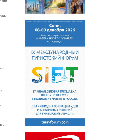
ровищ
туры
а и
ая
о
ное