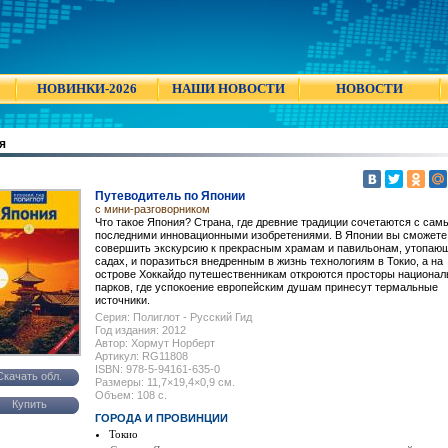
НОВИНКИ-2026
НАШИ НОВОСТИ
НОВОСТИ
я
Путеводитель по Японии
с мини-разговорником
Что такое Япония? Страна, где древние традиции сочетаются с са
последними инновационными изобретениями. В Японии вы сможете
совершить экскурсию к прекрасным храмам и павильонам, утопаю
садах, и поразиться внедренным в жизнь технологиям в Токио, а на
острове Хоккайдо путешественникам откроются просторы национа
парков, где успокоение европейским душам принесут термальные
источники.
Серия: Полиглот - Русский Гид
Год издания: 2012
Автор: Хормут Норберт
Артикул: RG11808
ISBN: 978-5-94161-635-0
Скачать обл.
Размеры: 11,7×19,4×0,9 см.
Объем: 108 с.
Купить
ГОРОДА И ПРОВИНЦИИ
Токио