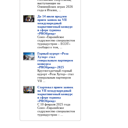
выступающие на
Олимпийских играх 2026
года в Италии, ...
До 14 июля продлен
прием заявок на VII
международный
маркетинговый конкурс
в сфере туризма
«PROбренд»
Союз «Евразийское
содружество специалистов
туриндустрии – ЕСОТ»
сообщил о том, ...
Горный курорт «Роза
Хутор» стал
генеральным партнером
конкурса
«PROбренд»-2025
Круглогодичный горный
курорт «Роза Хутор» стал
генеральным партнером
VII ...
Стартовал прием заявок
на VII международный
маркетинговый конкурс
в сфере туризма
«PROбренд»
С 10 февраля 2025 года
Союз «Евразийское
содружество специалистов
туриндустрии – ...