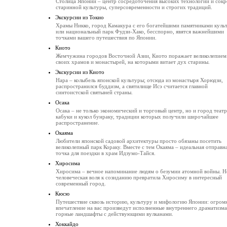
Столица Японии – центр сосредоточения высоких технологий и сок
старинной культуры, суперсовременности и строгих традиций.
Экскурсии из Токио
Храмы Никко, город Камакура с его богатейшими памятниками куль
или национальный парк Фудзи-Хако, бесспорно, явятся важнейшими
точками вашего путешествия по Японии.
Киото
Жемчужина городов Восточной Азии, Киото поражает великолепием
своих храмов и монастырей, на которыми витает дух старины.
Экскурсии из Киото
Нара – колыбель японской культуры; отсюда из монастыря Хорюдзи,
распространился буддизм, а святилище Исэ считается главной
синтоистской святыней страны.
Осака
Осака – не только экономический и торговый центр, но и город театр
кабуки и кукол бунраку, традиции которых получили широчайшее
распространение.
Окаяма
Любители японской садовой архитектуры просто обязаны посетить
великолепный парк Кораку. Вместе с тем Окаяма – идеальная отправн
точка для поездки в храм Идзумо-Тайся.
Хиросима
Хиросима – вечное напоминание людям о безумии атомной войны. Н
человеческая воля к созиданию превратила Хиросиму в интересный
современный город.
Кюсю
Путешествие сквозь историю, культуру и мифологию Японии: огром
впечатление на вас произведут исполненные внутреннего драматизма
горные ландшафты с действующими вулканами.
Хоккайдо