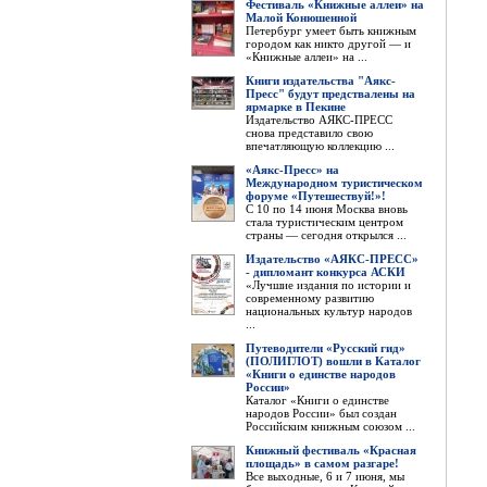
Фестиваль «Книжные аллеи» на
Малой Конюшенной
Петербург умеет быть книжным
городом как никто другой — и
«Книжные аллеи» на ...
Книги издательства "Аякс-
Пресс" будут предствалены на
ярмарке в Пекине
Издательство АЯКС-ПРЕСС
снова представило свою
впечатляющую коллекцию ...
«Аякс-Пресс» на
Международном туристическом
форуме «Путешествуй!»!
С 10 по 14 июня Москва вновь
стала туристическим центром
страны — сегодня открылся ...
Издательство «АЯКС-ПРЕСС»
- дипломант конкурса АСКИ
«Лучшие издания по истории и
современному развитию
национальных культур народов
...
Путеводители «Русский гид»
(ПОЛИГЛОТ) вошли в Каталог
«Книги о единстве народов
России»
Каталог «Книги о единстве
народов России» был создан
Российским книжным союзом ...
Книжный фестиваль «Красная
площадь» в самом разгаре!
Все выходные, 6 и 7 июня, мы