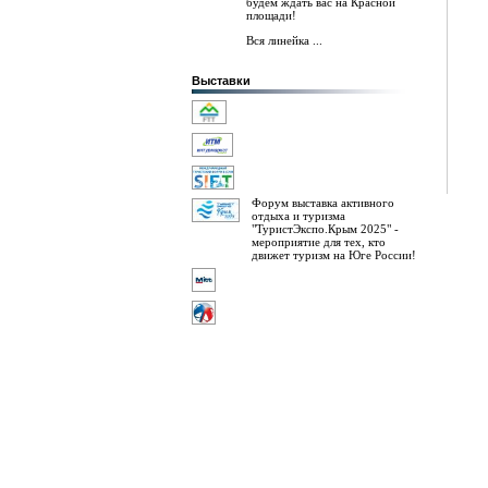
будем ждать вас на Красной
площади!
Вся линейка ...
Выставки
Форум выставка активного
отдыха и туризма
"ТуристЭкспо.Крым 2025" -
мероприятие для тех, кто
движет туризм на Юге России!