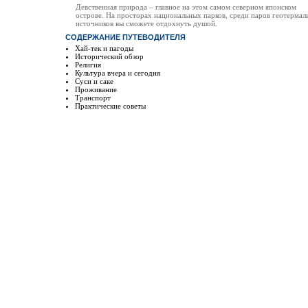
Девственная природа – главное на этом самом северном японском
острове. На просторах национальных парков, среди паров геотермал
источников вы сможете отдохнуть душой.
СОДЕРЖАНИЕ ПУТЕВОДИТЕЛЯ
Хай-тек и пагоды
Исторический обзор
Религия
Культура вчера и сегодня
Суси и саке
Проживание
Транспорт
Практические советы