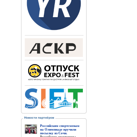
Новости партнёров
Российским спортсменам
на Олимпиаде вручили
посылку из Сочи.
Российские спортсмены,