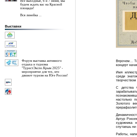
Все выходные, 6 и 7 июня, мы
будем ждать вас на Красной
площади!
Вся линейка ...
Выставки
Форум выставка активного
Впрочем… Ти
отдыха и туризма
концерт начи
"ТуристЭкспо.Крым 2025" -
мероприятие для тех, кто
Имя иллюстр
движет туризм на Юге России!
среди знато
творчеством 
С детства 
зарабатыват
познакомивш
настолько п
Золотого ве
прерафаэлито
Динамичност
Артур Рэкхе
художника н
спутаешь ни 
Работы, нап