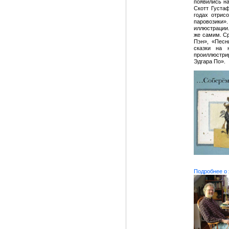
появились на
Скотт Густа
годах отрис
паровозики»
иллюстрации
же самим. С
Пэн», «Песн
сказки на 
проиллюстри
Эдгара По».
Подробнее о 