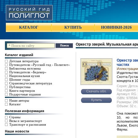
КАТАЛОГ
КУПИТЬ
НОВИНКИ-2026
Оркестр зверей. Музыкальная ар
Каталог изданий
Оркестр зв
Детская литература
частях
Путеводители «Русский гид - Полиглот»
Библиотека яхтсмена
Иллюстрации
Путеводители «Бедекер»
Издательство
Национальная кухня
Скотта Густ
Шопинг гиды
концерта в 1
Страноведческая литература
Серия: Детск
Публицистика
Год издания:
Книги партнеров
Скачать обл.
Артикул: RG 
Подарочные издания
ISBN: 978594
Купить
Наши авторы
Размеры: 280
Каталог
Объем: 32 с.
Полезная информация
Она поможет
Страны
10, но по
Визы и загранпаспорт
исполнителя
Транспорт и расписания
Львом, Енот
Фауны.
Наши новости