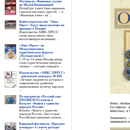
Фестиваль «Книжные аллеи»
на Малой Конюшенной
Петербург умеет быть книжным
городом как никто другой — и
«Книжные аллеи» на ...
Книги издательства "Аякс-
Пресс" будут предствалены на
ярмарке в Пекине
Издательство АЯКС-ПРЕСС
снова представило свою
впечатляющую коллекцию ...
«Аякс-Пресс» на
Международном
туристическом форуме
«Путешествуй!»!
С 10 по 14 июня Москва вновь
стала туристическим центром
страны — сегодня открылся ...
Издательство «АЯКС-ПРЕСС»
- дипломант конкурса АСКИ
«Лучшие издания по истории и
современному развитию
национальных культур народов
...
Путеводители «Русский гид»
(ПОЛИГЛОТ) вошли в
Книга необы
Каталог «Книги о единстве
народов России»
Густафсон 
Каталог «Книги о единстве
животных, а 
народов России» был создан
Российским книжным союзом ...
Занимаясь 
прививаете е
Книжный фестиваль «Красная
площадь» в самом разгаре!