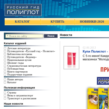
КАТАЛОГ
КУПИТЬ
НОВИНКИ-2026
Новости
Каталог изданий
02.06.2013
Детская литература
Путеводители «Русский гид - Полиглот»
Купи Полиглот -
Библиотека яхтсмена
С 5-го июня! Кажд
Путеводители «Бедекер»
магазинах "Молода
Национальная кухня
Шопинг гиды
Страноведческая литература
Публицистика
Книги партнеров
Подарочные издания
Наши авторы
Каталог
Полезная информация
Страны
Визы и загранпаспорт
Транспорт и расписания
Наши новости