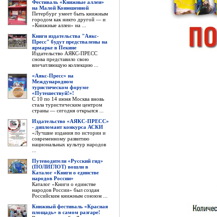
Фестиваль «Книжные аллеи»
на Малой Конюшенной
Петербург умеет быть книжным
городом как никто другой — и
«Книжные аллеи» на ...
Книги издательства "Аякс-
Пресс" будут предствалены на
ярмарке в Пекине
Издательство АЯКС-ПРЕСС
снова представило свою
впечатляющую коллекцию ...
«Аякс-Пресс» на
Международном
туристическом форуме
«Путешествуй!»!
С 10 по 14 июня Москва вновь
стала туристическим центром
страны — сегодня открылся ...
Издательство «АЯКС-ПРЕСС»
- дипломант конкурса АСКИ
«Лучшие издания по истории и
современному развитию
национальных культур народов
...
Путеводители «Русский гид»
(ПОЛИГЛОТ) вошли в
Каталог «Книги о единстве
народов России»
Каталог «Книги о единстве
народов России» был создан
Российским книжным союзом ...
Книжный фестиваль «Красная
площадь» в самом разгаре!