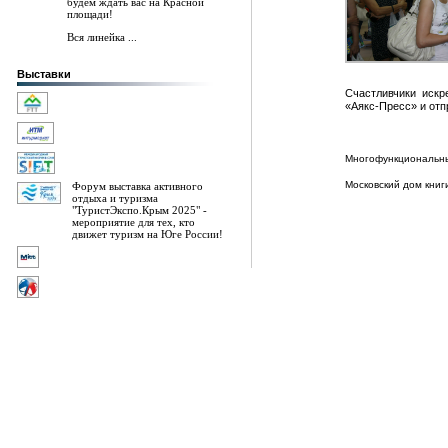
будем ждать вас на Красной
площади!
Вся линейка ...
Выставки
Счастливчики иск
«Аякс-Пресс» и от
Многофункциональн
Московский дом кни
Форум выставка активного
отдыха и туризма
"ТуристЭкспо.Крым 2025" -
мероприятие для тех, кто
движет туризм на Юге России!