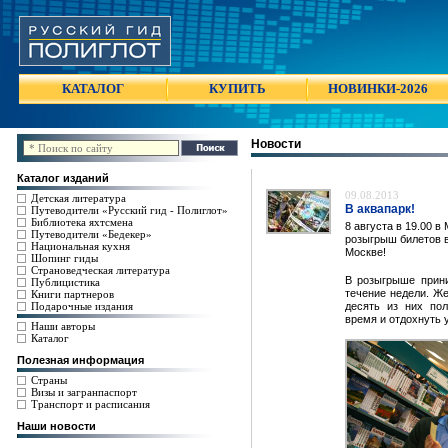
КАТАЛОГ
КУПИТЬ
НОВИНКИ-2026
Новости
Каталог изданий
09.08.2013
Детская литература
В аквапарк!
Путеводители «Русский гид - Полиглот»
Библиотека яхтсмена
8 августа в 19.00 
Путеводители «Бедекер»
розыгрыш билетов 
Национальная кухня
Москве!
Шопинг гиды
Страноведческая литература
В розыгрыше прини
Публицистика
течение недели. Ж
Книги партнеров
Подарочные издания
десять из них по
время и отдохнуть 
Наши авторы
Каталог
Полезная информация
Страны
Визы и загранпаспорт
Транспорт и расписания
Наши новости