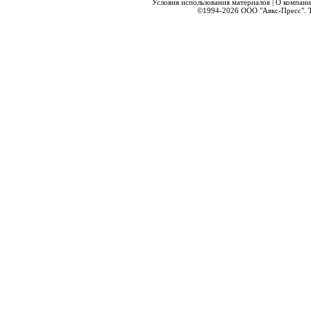
Условия использования материалов
|
О компани
©1994-2026
ООО "Аякс-Пресс".
Т