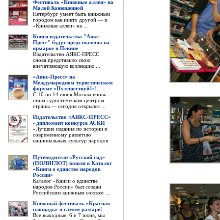
Фестиваль «Книжные аллеи» на
Малой Конюшенной
Петербург умеет быть книжным
городом как никто другой — и
«Книжные аллеи» на ...
Книги издательства "Аякс-
Пресс" будут предствалены на
ярмарке в Пекине
Издательство АЯКС-ПРЕСС
снова представило свою
впечатляющую коллекцию ...
«Аякс-Пресс» на
Международном туристическом
форуме «Путешествуй!»!
С 10 по 14 июня Москва вновь
стала туристическим центром
страны — сегодня открылся ...
Издательство «АЯКС-ПРЕСС»
- дипломант конкурса АСКИ
«Лучшие издания по истории и
современному развитию
национальных культур народов
...
Путеводители «Русский гид»
(ПОЛИГЛОТ) вошли в Каталог
«Книги о единстве народов
России»
Каталог «Книги о единстве
народов России» был создан
Российским книжным союзом ...
Книжный фестиваль «Красная
площадь» в самом разгаре!
Все выходные, 6 и 7 июня, мы