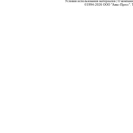
Условия использования материалов
|
О компани
©1994-2026
ООО "Аякс-Пресс".
Т