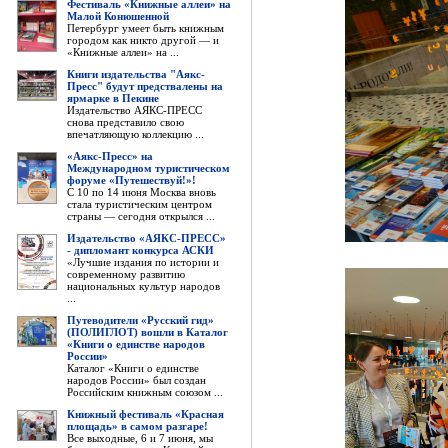
Фестиваль «Книжные аллеи» на
Малой Конюшенной
Петербург умеет быть книжным
городом как никто другой — и
«Книжные аллеи» на ...
Книги издательства "Аякс-
Пресс" будут предствалены на
ярмарке в Пекине
Издательство АЯКС-ПРЕСС
снова представило свою
впечатляющую коллекцию ...
«Аякс-Пресс» на
Международном туристическом
форуме «Путешествуй!»!
С 10 по 14 июня Москва вновь
стала туристическим центром
страны — сегодня открылся ...
Издательство «АЯКС-ПРЕСС»
- дипломант конкурса АСКИ
«Лучшие издания по истории и
современному развитию
национальных культур народов
...
Путеводители «Русский гид»
(ПОЛИГЛОТ) вошли в Каталог
«Книги о единстве народов
России»
Каталог «Книги о единстве
народов России» был создан
Российским книжным союзом ...
Книжный фестиваль «Красная
площадь» в самом разгаре!
Все выходные, 6 и 7 июня, мы