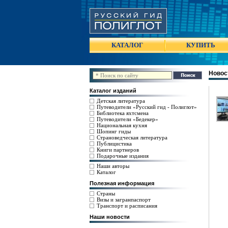
КАТАЛОГ
КУПИТЬ
Новос
Каталог изданий
Детская литература
Путеводители «Русский гид - Полиглот»
Библиотека яхтсмена
Путеводители «Бедекер»
Национальная кухня
Шопинг гиды
Страноведческая литература
Публицистика
Книги партнеров
Подарочные издания
Наши авторы
Каталог
Полезная информация
Страны
Визы и загранпаспорт
Транспорт и расписания
Наши новости