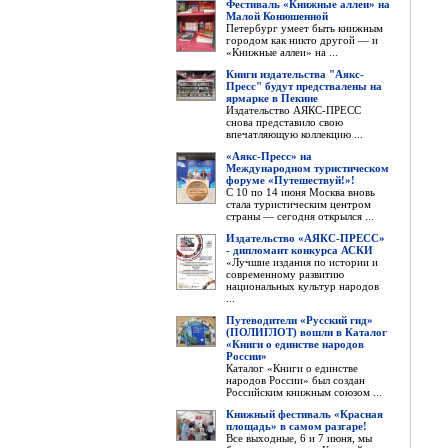
Фестиваль «Книжные аллеи» на
Малой Конюшенной
Петербург умеет быть книжным
городом как никто другой — и
«Книжные аллеи» на ...
Книги издательства "Аякс-
Пресс" будут предствалены на
ярмарке в Пекине
Издательство АЯКС-ПРЕСС
снова представило свою
впечатляющую коллекцию ...
«Аякс-Пресс» на
Международном туристическом
форуме «Путешествуй!»!
С 10 по 14 июня Москва вновь
стала туристическим центром
страны — сегодня открылся ...
Издательство «АЯКС-ПРЕСС»
- дипломант конкурса АСКИ
«Лучшие издания по истории и
современному развитию
национальных культур народов
...
Путеводители «Русский гид»
(ПОЛИГЛОТ) вошли в Каталог
«Книги о единстве народов
России»
Каталог «Книги о единстве
народов России» был создан
Российским книжным союзом ...
Книжный фестиваль «Красная
площадь» в самом разгаре!
Все выходные, 6 и 7 июня, мы