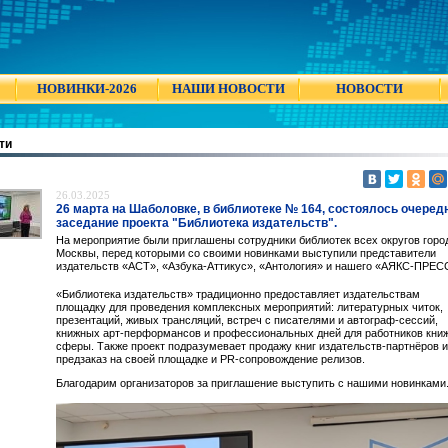
НОВИНКИ-2026
НАШИ НОВОСТИ
НОВОСТИ
ти
26.03.2025
26 марта на Шаболовке, в библиотеке № 164, состоялось очеред
заседание проекта "Библиотека издательств".
На мероприятие были приглашены сотрудники библиотек всех округов горо
Москвы, перед которыми со своими новинками выступили представители
издательств «АСТ», «Азбука-Аттикус», «Антология» и нашего «АЯКС-ПРЕС
«Библиотека издательств» традиционно предоставляет издательствам
площадку для проведения комплексных мероприятий: литературных читок,
презентаций, живых трансляций, встреч с писателями и автограф-сессий,
книжных арт-перформансов и профессиональных дней для работников кни
сферы. Также проект подразумевает продажу книг издательств-партнёров и
предзаказ на своей площадке и PR-сопровождение релизов.
Благодарим организаторов за приглашение выступить с нашими новинками