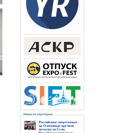
Новости партнёров
Российским спортсменам
на Олимпиаде вручили
посылку из Сочи.
Российские спортсмены,