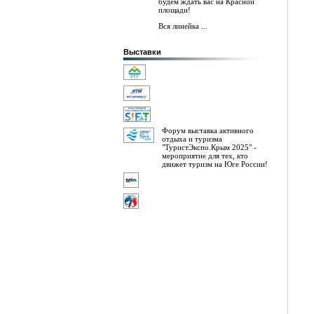
будем ждать вас на Красной
площади!
Вся линейка ...
Выставки
Форум выставка активного
отдыха и туризма
"ТуристЭкспо.Крым 2025" -
мероприятие для тех, кто
движет туризм на Юге России!