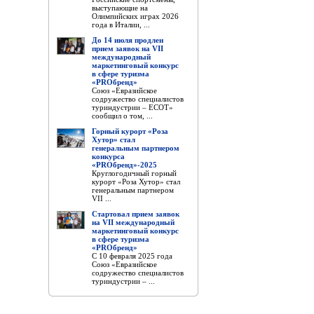
выступающие на
Олимпийских играх 2026
года в Италии, ...
До 14 июля продлен
прием заявок на VII
международный
маркетинговый конкурс
в сфере туризма
«PROбренд»
Союз «Евразийское
содружество специалистов
туриндустрии – ЕСОТ»
сообщил о том, ...
Горный курорт «Роза
Хутор» стал
генеральным партнером
конкурса
«PROбренд»-2025
Круглогодичный горный
курорт «Роза Хутор» стал
генеральным партнером
VII ...
Стартовал прием заявок
на VII международный
маркетинговый конкурс
в сфере туризма
«PROбренд»
С 10 февраля 2025 года
Союз «Евразийское
содружество специалистов
туриндустрии – ...