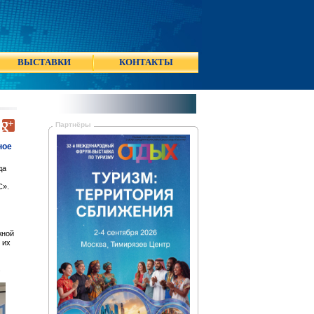
ВЫСТАВКИ
КОНТАКТЫ
Партнёры
ное
да
С».
жной
 их
.