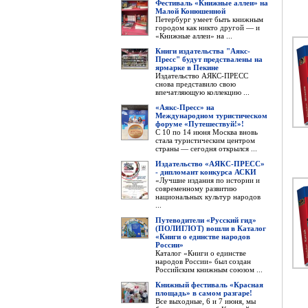
Фестиваль «Книжные аллеи» на
Малой Конюшенной
Петербург умеет быть книжным
городом как никто другой — и
«Книжные аллеи» на ...
Книги издательства "Аякс-
Пресс" будут предствалены на
ярмарке в Пекине
Издательство АЯКС-ПРЕСС
снова представило свою
впечатляющую коллекцию ...
«Аякс-Пресс» на
Международном туристическом
форуме «Путешествуй!»!
С 10 по 14 июня Москва вновь
стала туристическим центром
страны — сегодня открылся ...
Издательство «АЯКС-ПРЕСС»
- дипломант конкурса АСКИ
«Лучшие издания по истории и
современному развитию
национальных культур народов
...
Путеводители «Русский гид»
(ПОЛИГЛОТ) вошли в Каталог
«Книги о единстве народов
России»
Каталог «Книги о единстве
народов России» был создан
Российским книжным союзом ...
Книжный фестиваль «Красная
площадь» в самом разгаре!
Все выходные, 6 и 7 июня, мы