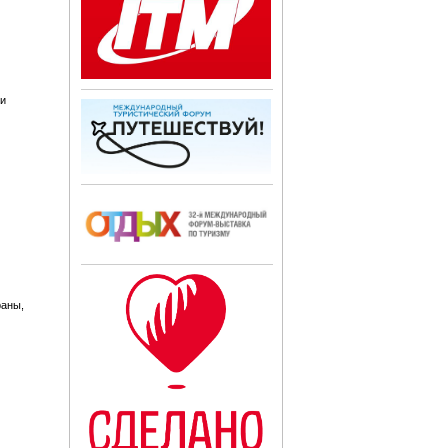
ти
раны,