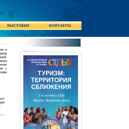
ВЫСТАВКИ
КОНТАКТЫ
ом и
Партнёры
декер
аний.
анра
ение
ая с
 рады
ого
щих
:
ем,