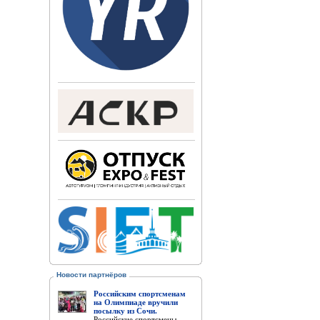
Новости партнёров
Российским спортсменам
на Олимпиаде вручили
посылку из Сочи.
Российские спортсмены,