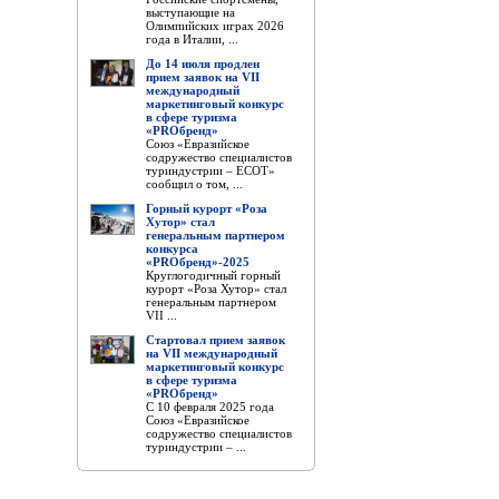
выступающие на
Олимпийских играх 2026
года в Италии, ...
До 14 июля продлен
прием заявок на VII
международный
маркетинговый конкурс
в сфере туризма
«PROбренд»
Союз «Евразийское
содружество специалистов
туриндустрии – ЕСОТ»
сообщил о том, ...
Горный курорт «Роза
Хутор» стал
генеральным партнером
конкурса
«PROбренд»-2025
Круглогодичный горный
курорт «Роза Хутор» стал
генеральным партнером
VII ...
Стартовал прием заявок
на VII международный
маркетинговый конкурс
в сфере туризма
«PROбренд»
С 10 февраля 2025 года
Союз «Евразийское
содружество специалистов
туриндустрии – ...