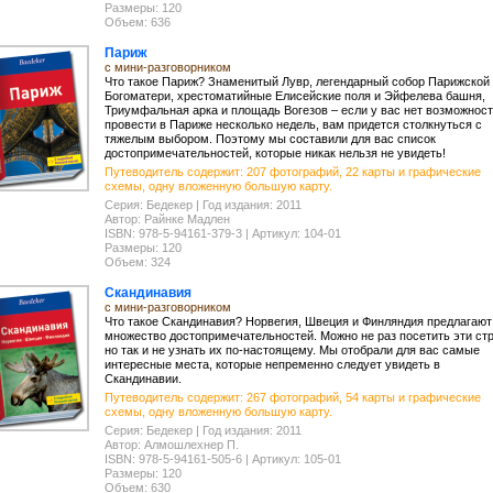
Размеры: 120
Объем: 636
Париж
с мини-разговорником
Что такое Париж? Знаменитый Лувр, легендарный собор Парижской
Богоматери, хрестоматийные Елисейские поля и Эйфелева башня,
Триумфальная арка и площадь Вогезов – если у вас нет возможнос
провести в Париже несколько недель, вам придется столкнуться с
тяжелым выбором. Поэтому мы составили для вас список
достопримечательностей, которые никак нельзя не увидеть!
Путеводитель содержит: 207 фотографий, 22 карты и графические
схемы, одну вложенную большую карту.
Серия: Бедекер | Год издания: 2011
Автор: Райнке Мадлен
ISBN: 978-5-94161-379-3 | Артикул: 104-01
Размеры: 120
Объем: 324
Скандинавия
с мини-разговорником
Что такое Скандинавия? Норвегия, Швеция и Финляндия предлагают
множество достопримечательностей. Можно не раз посетить эти ст
но так и не узнать их по-настоящему. Мы отобрали для вас самые
интересные места, которые непременно следует увидеть в
Скандинавии.
Путеводитель содержит: 267 фотографий, 54 карты и графические
схемы, одну вложенную большую карту.
Серия: Бедекер | Год издания: 2011
Автор: Алмошлехнер П.
ISBN: 978-5-94161-505-6 | Артикул: 105-01
Размеры: 120
Объем: 630