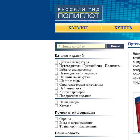
КАТАЛОГ
КУПИТЬ
Путев
Все
Каталог изданий
точ
Детская литература
вып
Путеводители «Русский гид - Полиглот»
Име
Библиотека яхтсмена
гео
Путеводители «Бедекер»
опи
Национальная кухня
неи
Шопинг гиды
пред
Страноведческая литература
Публицистика
Книги партнеров
Подарочные издания
Наши авторы
Каталог
Полезная информация
Страны
Визы и загранпаспорт
Транспорт и расписания
Наши новости