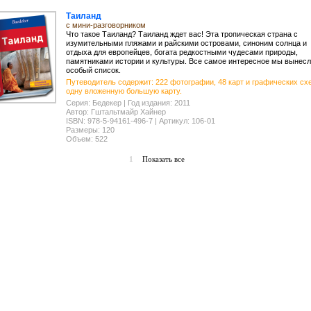
Таиланд
с мини-разговорником
Что такое Таиланд? Таиланд ждет вас! Эта тропическая страна с
изумительными пляжами и райскими островами, синоним солнца и
отдыха для европейцев, богата редкостными чудесами природы,
памятниками истории и культуры. Все самое интересное мы вынесл
особый список.
Путеводитель содержит: 222 фотографии, 48 карт и графических сх
одну вложенную большую карту.
Серия: Бедекер | Год издания: 2011
Автор: Гштальтмайр Хайнер
ISBN: 978-5-94161-496-7 | Артикул: 106-01
Размеры: 120
Объем: 522
1
Показать все