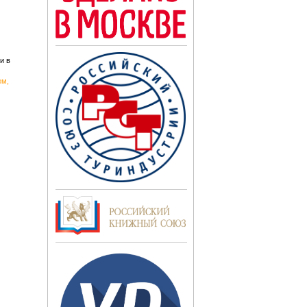
и в
ем,