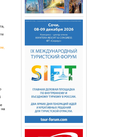
та,
ете
ем,
о
й
ие
 на