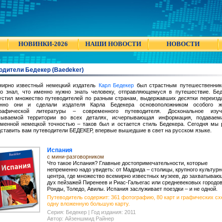
НОВИНКИ-2026
НАШИ НОВОСТИ
НОВОСТИ
одители Бедекер (Baedeker)
мирно известный немецкий издатель
Карл Бедекер
был страстным путешественник
но знал, что именно нужно знать человеку, отправляющемуся в путешествие. Бе
устил множество путеводителей по разным странам, выдержавших десятки переизд
нно они и сделали издателя Карла Бедекера основоположником особого ж
графической литературы – современного путеводителя. Доскональное изуч
сываемой территории во всех деталях, исчерпывающая информация, подаваем
зменной немецкой точностью – таков был и остается стиль Бедекера. Сегодня мы
ставить вам путеводители БЕДЕКЕР, впервые вышедшие в свет на русском языке.
Испания
с мини-разговорником
Что такое Испания? Главные достопримечательности, которые
непременно надо увидеть: от Мадрида – столицы, крупного культурн
центра, где множество всемирно известных музеев, до захватываю
дух пейзажей Пиренеев и Риас-Гальегас или средневековых городов
Ронды, Толедо, Авилы. Испания заслуживает поездки – и не одной.
Путеводитель содержит: 361 фотографию, 80 карт и графических сх
одну вложенную большую карту.
Серия: Бедекер | Год издания: 2011
Автор: Айзеншмид Райнер