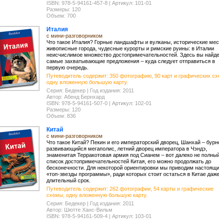
ISBN: 978-5-94161-457-8 | Артикул: 101-01
Размеры: 120
Объем: 700
Италия
с мини-разговорником
Что такое Италия? Горные ландшафты и вулканы, исторические мес
живописные города, чудесные курорты и римские руины: в Италии
неисчислимое множество достопримечательностей. Здесь вы найд
самые захватывающие предложения – куда следует отправиться в
первую очередь.
Путеводитель содержит: 350 фотографию, 90 карт и графических сх
одну вложенную большую карту.
Серия: Бедекер | Год издания: 2011
Автор: Абенд Бернхард
ISBN: 978-5-94161-507-0 | Артикул: 102-01
Размеры: 120
Объем: 836
Китай
с мини-разговорником
Что такое Китай? Пекин и его императорский дворец, Шанхай – бурн
развивающийся мегаполис, летний дворец императора в Чэндэ,
знаменитая Терракотовая армия под Сианем – вот далеко не полны
список достопримечательностей Китая, его можно продолжать до
бесконечности. Для некоторой ориентировки мы приводим настоящ
«топ-звезды программы», ради которых стоит остаться в Китае даже
длительный срок.
Путеводитель содержит: 262 фотографии, 54 карты и графические
схемы, одну вложенную большую карту.
Серия: Бедекер | Год издания: 2011
Автор: Шютте Ханс-Вильм
ISBN: 978-5-94161-509-4 | Артикул: 103-01