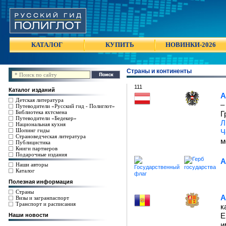
КАТАЛОГ
КУПИТЬ
НОВИНКИ-2026
Страны и континенты
111
Каталог изданий
А
Детская литература
–
Путеводители «Русский гид - Полиглот»
Библиотека яхтсмена
Г
Путеводители «Бедекер»
Л
Национальная кухня
Шопинг гиды
Ч
Страноведческая литература
м
Публицистика
Книги партнеров
Подарочные издания
А
Наши авторы
Каталог
Полезная информация
Страны
А
Визы и загранпаспорт
Транспорт и расписания
к
Е
Наши новости
и