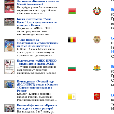
Фестиваль «Книжные аллеи» на
Малой Конюшенной
Петербург умеет быть книжным
Б
городом как никто другой — и
«Книжные аллеи» на ...
г
Г
Книги издательства "Аякс-
Пресс" будут предствалены на
ю
ярмарке в Пекине
н
Издательство АЯКС-ПРЕСС
снова представило свою
впечатляющую коллекцию ...
Б
«Аякс-Пресс» на
г
Международном туристическом
форуме «Путешествуй!»!
Г
С 10 по 14 июня Москва вновь
Н
стала туристическим центром
страны — сегодня открылся ...
С
Издательство «АЯКС-ПРЕСС»
- дипломант конкурса АСКИ
Б
«Лучшие издания по истории и
современному развитию
г
национальных культур народов
Г
...
С
Путеводители «Русский гид»
м
(ПОЛИГЛОТ) вошли в Каталог
«Книги о единстве народов
России»
Каталог «Книги о единстве
В
народов России» был создан
к
Российским книжным союзом ...
т
Книжный фестиваль «Красная
И
площадь» в самом разгаре!
Все выходные, 6 и 7 июня, мы