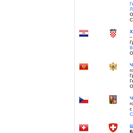
Г
Л
О
С
Х
–
Г
В
О
Ч
г
Г
Г
О
Ч
г
С
Ш
К