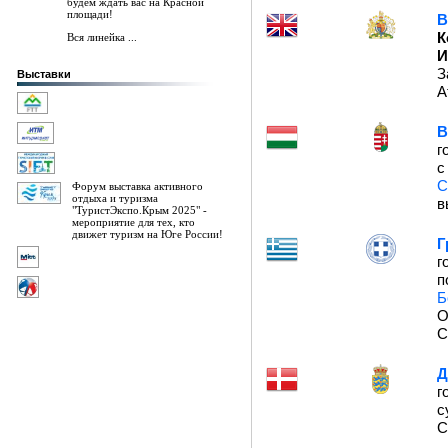
будем ждать вас на Красной
площади!
В
К
Вся линейка ...
И
З
Выставки
А
В
г
С
Форум выставка активного
отдыха и туризма
в
"ТуристЭкспо.Крым 2025" -
мероприятие для тех, кто
движет туризм на Юге России!
Г
г
п
Б
О
С
Д
г
с
С