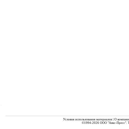
Условия использования материалов
|
О компани
©1994-2026
ООО "Аякс-Пресс".
Т