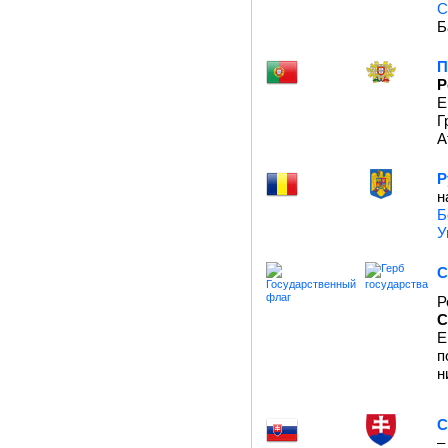
С
Б
П
Р
Е
Г
А
Р
н
Б
У
С
Р
С
Е
п
н
С
–