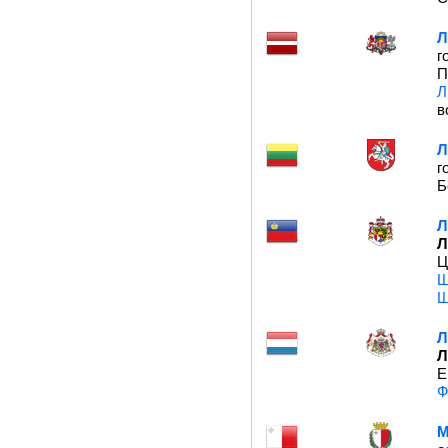
Л
г
П
Л
в
Л
г
Б
Л
Л
Ц
Ш
Ш
Л
Л
Е
Ф
М