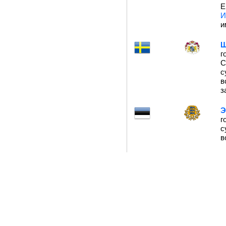
Е
И
и
Ш
г
С
с
в
з
Э
г
с
в