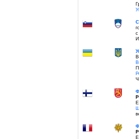
Г
У
С
г
И
У
В
В
П
Р
Ч
Ф
Р
Е
Ш
в
Ф
Р
Е