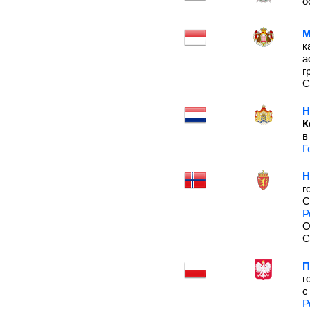
о
М
к
а
г
С
Н
К
в
Г
Н
г
С
Р
О
С
П
г
с
Р