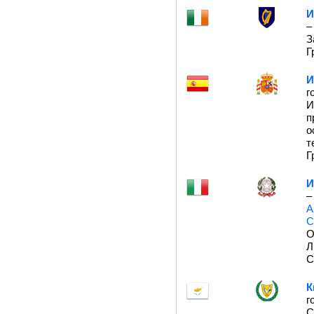
И
–
З
Г
И
г
И
п
о
т
Г
И
–
А
С
О
Л
С
К
г
С